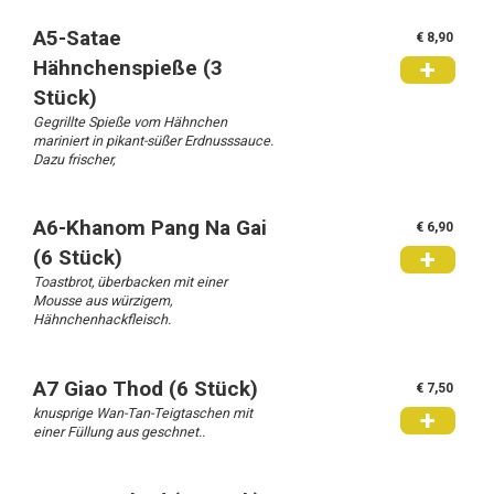
A5-Satae
€ 8,90
+
Hähnchenspieße (3
Stück)
Gegrillte Spieße vom Hähnchen
mariniert in pikant-süßer Erdnusssauce.
Dazu frischer,
A6-Khanom Pang Na Gai
€ 6,90
+
(6 Stück)
Toastbrot, überbacken mit einer
Mousse aus würzigem,
Hähnchenhackfleisch.
A7 Giao Thod (6 Stück)
€ 7,50
knusprige Wan-Tan-Teigtaschen mit
+
einer Füllung aus geschnet..