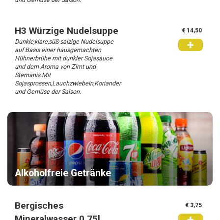
H3 Würzige Nudelsuppe
€ 14,50
Dunkle,klare,süß-salzige Nudelsuppe
+
auf Basis einer hausgemachten
Hühnerbrühe mit dunkler Sojasauce
und dem Aroma von Zimt und
Sternanis.Mit
Sojasprossen,Lauchzwiebeln,Koriander
und Gemüse der Saison.
Alkoholfreie Getränke
Bergisches
€ 3,75
+
Mineralwasser 0,75l