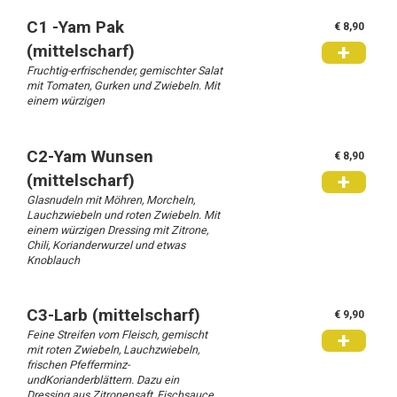
C1 -Yam Pak
€ 8,90
+
(mittelscharf)
Fruchtig-erfrischender, gemischter Salat
mit Tomaten, Gurken und Zwiebeln. Mit
einem würzigen
C2-Yam Wunsen
€ 8,90
+
(mittelscharf)
Glasnudeln mit Möhren, Morcheln,
Lauchzwiebeln und roten Zwiebeln. Mit
einem würzigen Dressing mit Zitrone,
Chili, Korianderwurzel und etwas
Knoblauch
C3-Larb (mittelscharf)
€ 9,90
Feine Streifen vom Fleisch, gemischt
+
mit roten Zwiebeln, Lauchzwiebeln,
frischen Pfefferminz-
undKorianderblättern. Dazu ein
Dressing aus Zitronensaft, Fischsauce