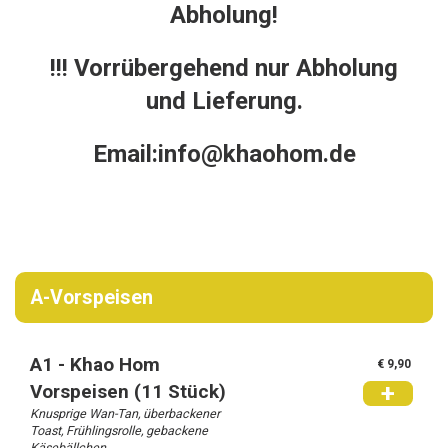
Verder winkelen
Abholung!
!!! Vorrübergehend nur Abholung
Bestellen
und Lieferung.
Email:info@khaohom.de
A-Vorspeisen
A1 - Khao Hom
€ 9,90
+
Vorspeisen (11 Stück)
Knusprige Wan-Tan, überbackener
Toast, Frühlingsrolle, gebackene
Käsebällchen.