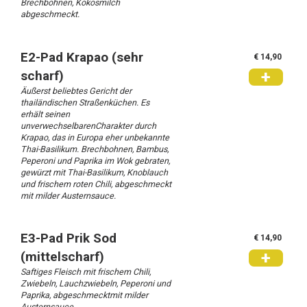
Brechbohnen, Kokosmilch
abgeschmeckt.
E2-Pad Krapao (sehr
€ 14,90
+
scharf)
Äußerst beliebtes Gericht der
thailändischen Straßenküchen. Es
erhält seinen
unverwechselbarenCharakter durch
Krapao, das in Europa eher unbekannte
Thai-Basilikum. Brechbohnen, Bambus,
Peperoni und Paprika im Wok gebraten,
gewürzt mit Thai-Basilikum, Knoblauch
und frischem roten Chili, abgeschmeckt
mit milder Austernsauce.
E3-Pad Prik Sod
€ 14,90
+
(mittelscharf)
Saftiges Fleisch mit frischem Chili,
Zwiebeln, Lauchzwiebeln, Peperoni und
Paprika, abgeschmecktmit milder
Austernsauce.