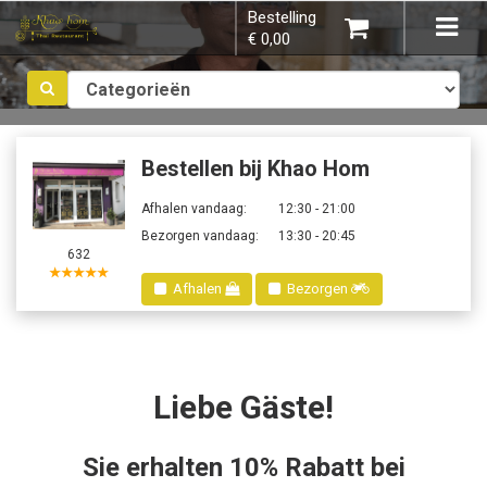
Bestelling
×
Tog
€ 0,00
navi
Kies bestelmethode
Bestellen bij Khao Hom
Afhalen vandaag:
12:30 - 21:00
Bezorgen vandaag:
13:30 - 20:45
632
U heeft nog geen producten in uw
★★★★★
Afhalen
Bezorgen
winkelmandje.
Liebe Gäste!
Totaal:
€ 0,00
Sie erhalten 10% Rabatt bei