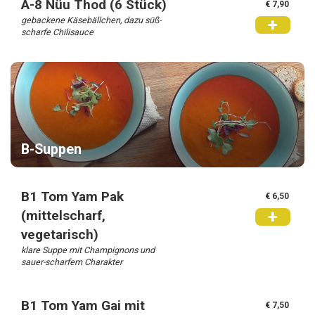
A-8 Nüu Thod (6 Stück)
€ 7,90
gebackene Käsebällchen, dazu süß-
+
scharfe Chilisauce
B-Suppen
B1 Tom Yam Pak
€ 6,50
+
(mittelscharf,
vegetarisch)
klare Suppe mit Champignons und
sauer-scharfem Charakter
B1 Tom Yam Gai mit
€ 7,50