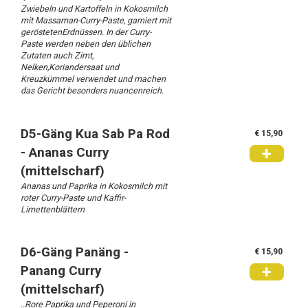
Zwiebeln und Kartoffeln in Kokosmilch
mit Massaman-Curry-Paste, garniert mit
geröstetenErdnüssen. In der Curry-
Paste werden neben den üblichen
Zutaten auch Zimt,
Nelken,Koriandersaat und
Kreuzkümmel verwendet und machen
das Gericht besonders nuancenreich.
D5-Gäng Kua Sab Pa Rod
€ 15,90
+
- Ananas Curry
(mittelscharf)
Ananas und Paprika in Kokosmilch mit
roter Curry-Paste und Kaffir-
Limettenblättern
D6-Gäng Panäng -
€ 15,90
Zurück
+
Panang Curry
(mittelscharf)
Menu
..Rore Paprika und Peperoni in