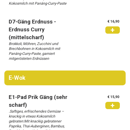
Kokosmilch mit Panäng-Curry-Paste
Login
D7-Gäng Erdnuss -
€ 16,90
+
Erdnuss Curry
(mittelscharf)
Brokkoli, Möhren, Zucchini und
Brechbohnen in Kokosmilch mit
Panäng-Curry-Paste, garniert
mitgerösteten Erdnüssen
E-Wok
E1-Pad Prik Gäng (sehr
€ 15,90
+
scharf)
.Saftiges, erfrischendes Gemüse –
knackig in etwas Kokosmilch
gebraten:Mit knackig gebratener
Paprika, Thai-Auberginen, Bambus,