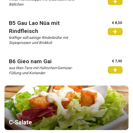
+
Bällchen
B5 Gau Lao Nüa mit
€ 8,50
+
Rindfleisch
kräftige süß-salzige Rinderbrühe mit
Sojasprossen und Brokkoli
B6 Gieo nam Gai
€ 7,90
aus Wan-Tans mit Hühnchen-Gemüse-
+
Füllung und Koriander
C-Salate