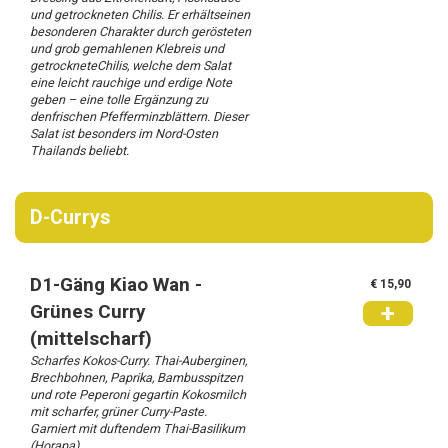
und getrockneten Chilis. Er erhältseinen
besonderen Charakter durch gerösteten
und grob gemahlenen Klebreis und
getrockneteChilis, welche dem Salat
eine leicht rauchige und erdige Note
geben – eine tolle Ergänzung zu
denfrischen Pfefferminzblättern. Dieser
Salat ist besonders im Nord-Osten
Thailands beliebt.
D-Currys
D1-Gäng Kiao Wan -
€ 15,90
+
Grünes Curry
(mittelscharf)
Scharfes Kokos-Curry. Thai-Auberginen,
Brechbohnen, Paprika, Bambusspitzen
und rote Peperoni gegartin Kokosmilch
mit scharfer, grüner Curry-Paste.
Garniert mit duftendem Thai-Basilikum
(Horapa)