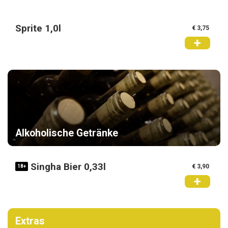
Sprite 1,0l
€ 3,75
+
Alkoholische Getränke
Singha Bier 0,33l
€ 3,90
18+
+
Extras